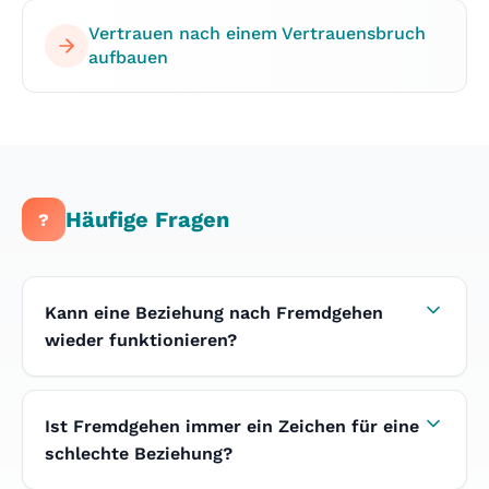
Vertrauen nach einem Vertrauensbruch
aufbauen
Häufige Fragen
?
Kann eine Beziehung nach Fremdgehen
wieder funktionieren?
Ja, viele Paare finden nach einer Affäre wieder
zueinander. Voraussetzung ist die Bereitschaft
Ist Fremdgehen immer ein Zeichen für eine
beider Partner, ehrlich auf die
Beziehungsdynamik zu schauen und an den
schlechte Beziehung?
tieferen Ursachen zu arbeiten. Professionelle