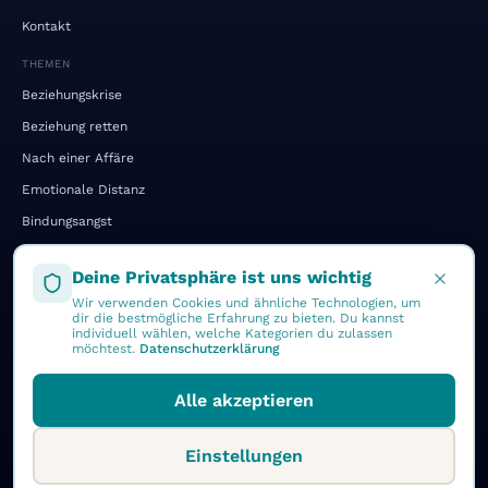
Kontakt
THEMEN
Beziehungskrise
Beziehung retten
Nach einer Affäre
Emotionale Distanz
Bindungsangst
Kommunikation
Deine Privatsphäre ist uns wichtig
Gehen oder Bleiben
Wir verwenden Cookies und ähnliche Technologien, um
Vergleich: Holfeld vs. klassisch
dir die bestmögliche Erfahrung zu bieten. Du kannst
individuell wählen, welche Kategorien du zulassen
möchtest.
Datenschutzerklärung
Impressum
Datenschutz
Alle akzeptieren
Cookie-Einstellungen
Einstellungen
©
2026
Anna Holfeld