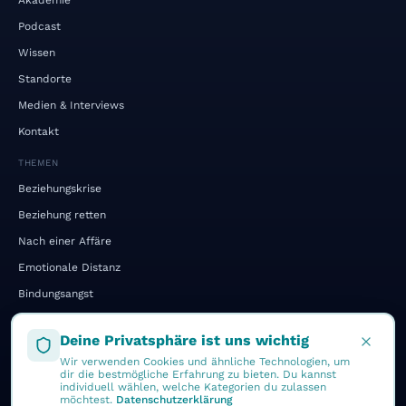
Akademie
Podcast
Wissen
Standorte
Medien & Interviews
Kontakt
THEMEN
Beziehungskrise
Beziehung retten
Nach einer Affäre
Emotionale Distanz
Bindungsangst
Kommunikation
Deine Privatsphäre ist uns wichtig
Gehen oder Bleiben
Wir verwenden Cookies und ähnliche Technologien, um
Vergleich: Holfeld vs. klassisch
dir die bestmögliche Erfahrung zu bieten. Du kannst
individuell wählen, welche Kategorien du zulassen
möchtest.
Datenschutzerklärung