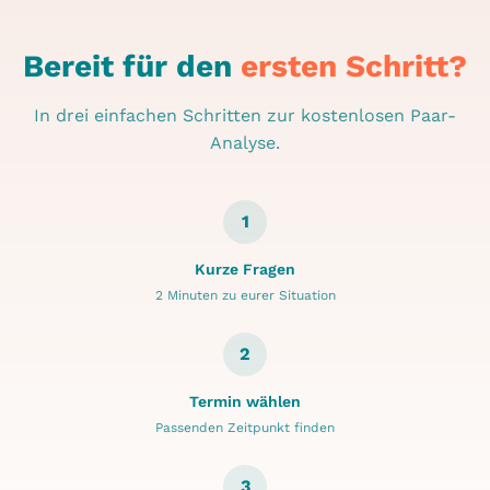
deine Situation, kläre deine Fragen und finde
heraus, ob die Zusammenarbeit für dich
sinnvoll ist. Kein Druck, keine Verpflichtung –
Bereit für den
ersten Schritt?
nur Klarheit.
In drei einfachen Schritten zur kostenlosen Paar-
Analyse.
1
Kurze Fragen
2 Minuten zu eurer Situation
2
Termin wählen
Passenden Zeitpunkt finden
3