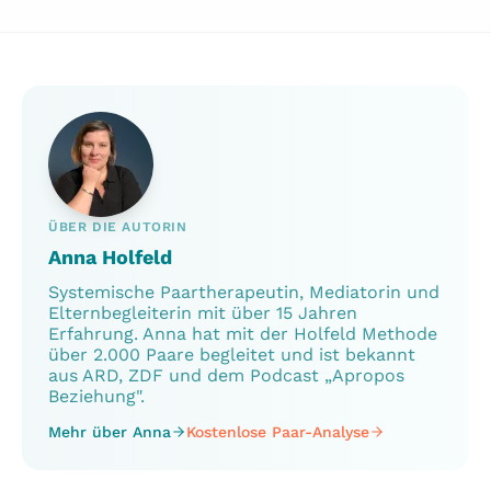
Klassische Therapie dauert oft 15-25
Sitzungen. Die Holfeld Methode arbeitet mit 12
Wochen intensiver Begleitung – das ist kürzer,
aber deutlich dichter als wöchentliche
Einzeltermine.
ÜBER DIE AUTORIN
Anna Holfeld
Systemische Paartherapeutin, Mediatorin und
Elternbegleiterin mit über 15 Jahren
Erfahrung. Anna hat mit der Holfeld Methode
über 2.000 Paare begleitet und ist bekannt
aus ARD, ZDF und dem Podcast „Apropos
Beziehung".
Mehr über Anna
Kostenlose Paar-Analyse