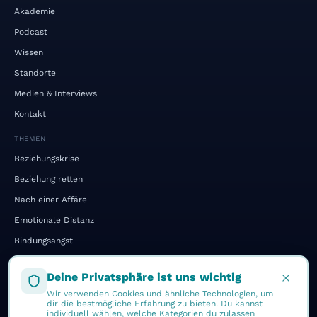
Akademie
Podcast
Wissen
Standorte
Medien & Interviews
Kontakt
THEMEN
Beziehungskrise
Beziehung retten
Nach einer Affäre
Emotionale Distanz
Bindungsangst
Kommunikation
Deine Privatsphäre ist uns wichtig
Gehen oder Bleiben
Wir verwenden Cookies und ähnliche Technologien, um
Vergleich: Holfeld vs. klassisch
dir die bestmögliche Erfahrung zu bieten. Du kannst
individuell wählen, welche Kategorien du zulassen