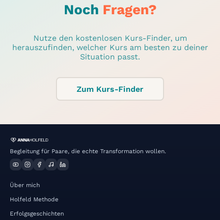
Noch
Fragen?
Nutze den kostenlosen Kurs-Finder, um
herauszufinden, welcher Kurs am besten zu deiner
Situation passt.
Zum Kurs-Finder
Begleitung für Paare, die echte Transformation wollen.
Über mich
Holfeld Methode
Erfolgsgeschichten