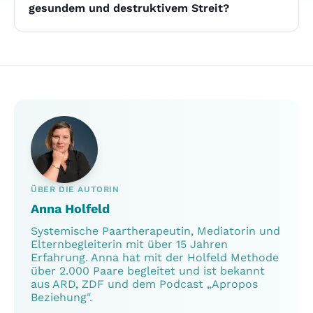
anders reagieren.
gesundem und destruktivem Streit?
Gesunder Streit sucht Verständnis,
destruktiver Streit sucht Recht. Der
Unterschied liegt nicht im Thema, sondern im
Ton: Wird Neugier oder Verachtung
ausgedrückt? Gottman nennt Verachtung den
stärksten Trennungsprädiktor.
ÜBER DIE AUTORIN
Anna Holfeld
Systemische Paartherapeutin, Mediatorin und
Elternbegleiterin mit über 15 Jahren
Erfahrung. Anna hat mit der Holfeld Methode
über 2.000 Paare begleitet und ist bekannt
aus ARD, ZDF und dem Podcast „Apropos
Beziehung".