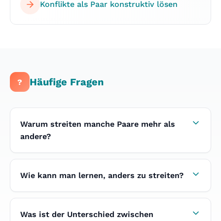
Konflikte als Paar konstruktiv lösen
Häufige Fragen
?
Warum streiten manche Paare mehr als
andere?
Die Häufigkeit von Streit hängt von vielen
Faktoren ab: unterschiedliche
Wie kann man lernen, anders zu streiten?
Kommunikationsstile, unausgesprochene
Bedürfnisse, Stresslevel im Alltag und erlernte
Konfliktmuster aus der eigenen Kindheit.
Erster Schritt: die eigenen Muster erkennen.
Entscheidend ist nicht, wie oft gestritten wird,
Wenn Paare verstehen, welche Dynamik in
Was ist der Unterschied zwischen
sondern wie.
ihren Konflikten abläuft, können sie bewusst